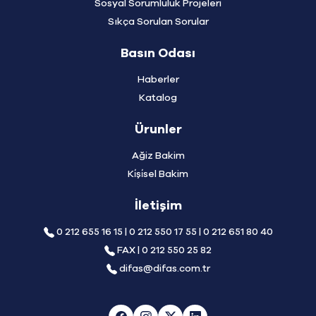
Sosyal Sorumluluk Projeleri
Sıkça Sorulan Sorular
Basın Odası
Haberler
Katalog
Ürunler
Ağiz Bakim
Ki̇şi̇sel Bakim
İletişim
0 212 655 16 15 | 0 212 550 17 55 | 0 212 651 80 40
FAX | 0 212 550 25 82
difas@difas.com.tr