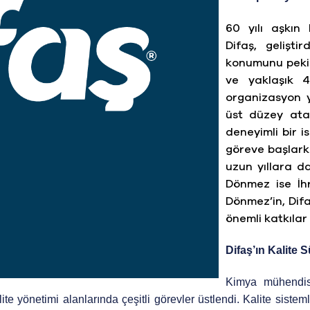
60 yılı aşkın 
Difaş, gelişti
konumunu pekiş
ve yaklaşık 4
organizasyon 
üst düzey ata
deneyimli bir 
göreve başlark
uzun yıllara 
Dönmez ise İh
Dönmez’in, Difa
önemli katkılar
Difaş’ın Kalite 
Kimya mühendisl
e yönetimi alanlarında çeşitli görevler üstlendi. Kalite sistemle