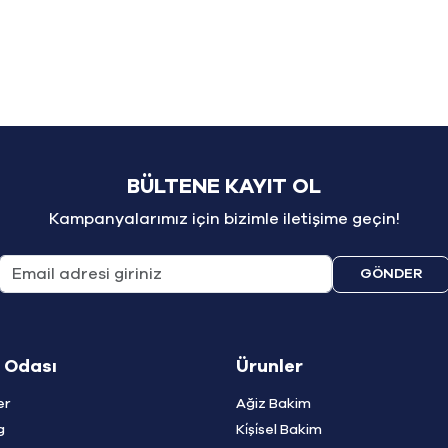
BÜLTENE KAYIT OL
Kampanyalarımız için bizimle iletişime geçin!
GÖNDER
 Odası
Ürunler
er
Ağiz Bakim
g
Ki̇şi̇sel Bakim