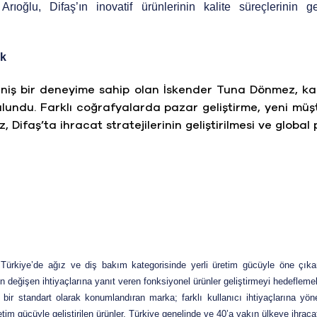
ıoğlu, Difaş’ın inovatif ürünlerinin kalite süreçlerinin gel
ak
eniş bir deneyime sahip olan İskender Tuna Dönmez, kar
ulundu. Farklı coğrafyalarda pazar geliştirme, yeni mü
ifaş’ta ihracat stratejilerinin geliştirilmesi ve glob
, Türkiye’de ağız ve diş bakım kategorisinde yerli üretim gücüyle öne çıka
rin değişen ihtiyaçlarına yanıt veren fonksiyonel ürünler geliştirmeyi hedeflemek
lir bir standart olarak konumlandıran marka; farklı kullanıcı ihtiyaçlarına 
im gücüyle geliştirilen ürünler, Türkiye genelinde ve 40’a yakın ülkeye ihracat