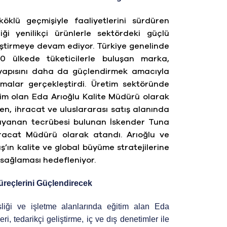
köklü geçmişiyle faaliyetlerini sürdüren
rdiği yenilikçi ürünlerle sektördeki güçlü
tirmeye devam ediyor. Türkiye genelinde
0 ülkede tüketicilerle buluşan marka,
yapısını daha da güçlendirmek amacıyla
malar gerçekleştirdi. Üretim sektöründe
isim olan Eda Arıoğlu Kalite Müdürü olarak
en, ihracat ve uluslararası satış alanında
dayanan tecrübesi bulunan İskender Tuna
racat Müdürü olarak atandı. Arıoğlu ve
ş’ın kalite ve global büyüme stratejilerine
 sağlaması hedefleniyor.
Süreçlerini Güçlendirecek
iği ve işletme alanlarında eğitim alan Eda
ri, tedarikçi geliştirme, iç ve dış denetimler ile