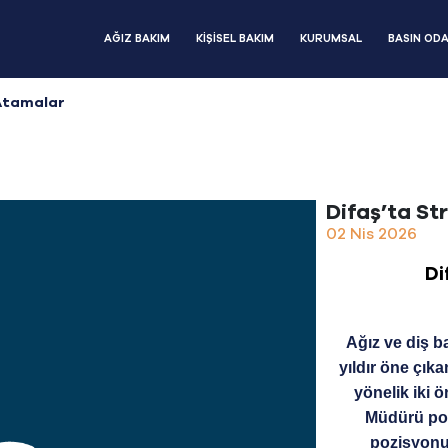
AĞIZ BAKIM
KİŞİSEL BAKIM
KURUMSAL
BASIN ODA
 Atamalar
Difaş’ta St
02 Nis 2026
Di
Ağız ve diş b
yıldır öne çı
yönelik iki ö
Müdürü poz
pozisyonu