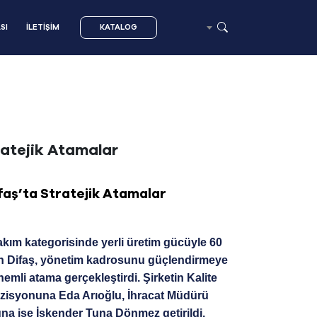
SI
İLETİŞİM
KATALOG
ratejik Atamalar
faş’ta Stratejik Atamalar
akım kategorisinde yerli üretim gücüyle 60
kan Difaş, yönetim kadrosunu güçlendirmeye
nemli atama gerçekleştirdi. Şirketin Kalite
isyonuna Eda Arıoğlu, İhracat Müdürü
na ise İskender Tuna Dönmez getirildi.