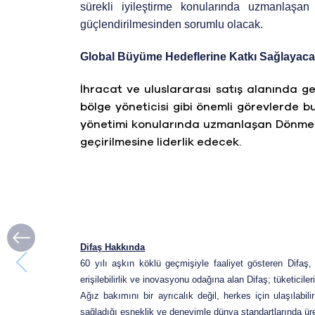
sürekli iyileştirme konularında uzmanlaşan Ar
güçlendirilmesinden sorumlu olacak.
Global Büyüme Hedeflerine Katkı Sağlayac
İhracat ve uluslararası satış alanında g
bölge yöneticisi gibi önemli görevlerde b
yönetimi konularında uzmanlaşan Dönmez, D
geçirilmesine liderlik edecek.
Difaş Hakkında
60 yılı aşkın köklü geçmişiyle faaliyet gösteren Difaş
erişilebilirlik ve inovasyonu odağına alan Difaş; tüketicile
Ağız bakımını bir ayrıcalık değil, herkes için ulaşılabi
sağladığı esneklik ve deneyimle dünya standartlarında üret