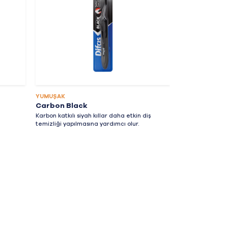
YUMUŞAK
ORTA
Carbon Black
Dipa Dent
Karbon katkılı siyah kıllar daha etkin diş
Ağız yapısına uy
temizliği yapılmasına yardımcı olur.
rahat hareket 
arka dişlere ka
yardımcı olur.