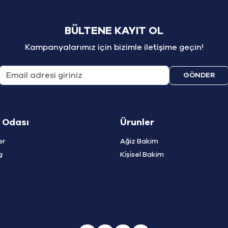
BÜLTENE KAYIT OL
Kampanyalarımız için bizimle iletişime geçin!
GÖNDER
 Odası
Ürunler
er
Ağiz Bakim
g
Ki̇şi̇sel Bakim