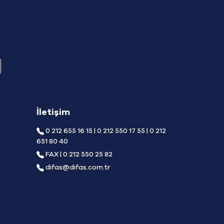
İletişim
0 212 655 16 15 | 0 212 550 17 55 | 0 212
651 80 40
FAX | 0 212 550 25 82
difas@difas.com.tr