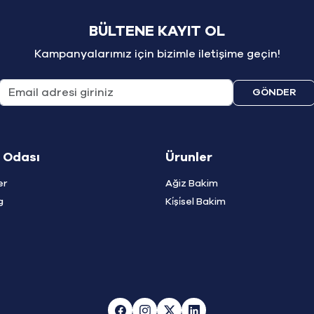
BÜLTENE KAYIT OL
Kampanyalarımız için bizimle iletişime geçin!
GÖNDER
 Odası
Ürunler
er
Ağiz Bakim
g
Ki̇şi̇sel Bakim