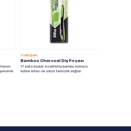
teknoloji ile üret
temizlenmesine 
YUMUŞAK
Bamboo Charcoal Diş Fırçası
ullanım
17 kata kadar inceltilmiş bambu kömürü
rgonomik
katkılı kılları ile üstün temizlik sağlar.